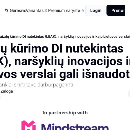
🌀 GeresnisVariantas.lt
Premium naryste ⭐️
Login
Prenumer
aizdų kūrimo DI nutekintas (LEAK), naršyklių inovacijos ir kaip Lietuvos verslai g
ų kūrimo DI nutekintas 
, naršyklių inovacijos ir
os verslai gali išnaudoti
rankiai skirti tavo darbui pagerinti 
 Zaloga
4
In partnership with