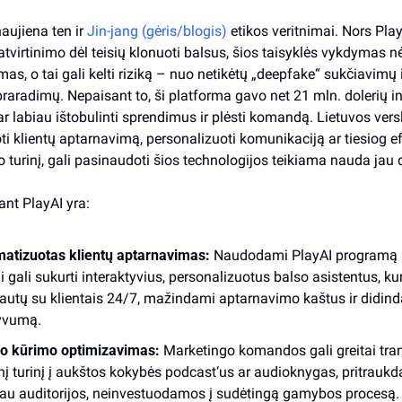
aujiena ten ir 
Jin-jang (gėris/blogis)
 etikos veritnimai. Nors Play
tvirtinimo dėl teisių klonuoti balsus, šios taisyklės vykdymas nėr
as, o tai gali kelti riziką – nuo netikėtų „deepfake“ sukčiavimų i
raradimų. Nepaisant to, ši platforma gavo net 21 mln. dolerių inv
ar labiau ištobulinti sprendimus ir plėsti komandą. Lietuvos versla
i klientų aptarnavimą, personalizuoti komunikaciją ar tiesiog ef
vo turinį, gali pasinaudoti šios technologijos teikiama nauda jau 
ant PlayAI yra:
atizuotas klientų aptarnavimas:
 Naudodami PlayAI programą 
i gali sukurti interaktyvius, personalizuotus balso asistentus, kur
autų su klientais 24/7, mažindami aptarnavimo kaštus ir didind
yvumą.
io kūrimo optimizavimas:
 Marketingo komandos gali greitai tra
inį turinį į aukštos kokybės podcast‘us ar audioknygas, pritrauk
au auditorijos, neinvestuodamos į sudėtingą gamybos procesą.