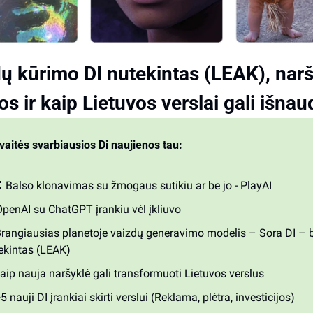
ų kūrimo DI nutekintas (LEAK), narš
os ir kaip Lietuvos verslai gali išnaud
vaitės svarbiausios Di naujienos tau:

 Balso klonavimas su žmogaus sutikiu ar be jo - PlayAI
 OpenAI su ChatGPT įrankiu vėl įkliuvo
Brangiausias planetoje vaizdų generavimo modelis – Sora DI – b
ekintas (LEAK)
aip nauja naršyklė gali transformuoti Lietuvos verslus
+5 nauji DI įrankiai skirti verslui (Reklama, plėtra, investicijos)