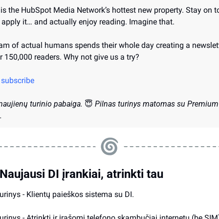
 is the HubSpot Media Network’s hottest new property. Stay on top
 apply it… and actually enjoy reading. Imagine that.
am of actual humans spends their whole day creating a newslette
r 150,000 readers. Why not give us a try?
o subscribe
ujienų turinio pabaiga. 
😇
Pilnas turinys matomas su Premium 
. 
Naujausi DI įrankiai, atrinkti tau
turinys - Klientų paieškos sistema su DI.
urinys - Atrinkti ir įrašomi telefono skambučiai internetu (be SIM