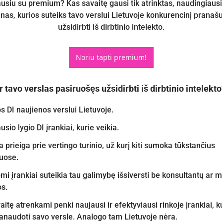
usiu su premium? Kas savaitę gausi tik atrinktas, naudingiausia
nas, kurios suteiks tavo verslui Lietuvoje konkurencinį pranašu
užsidirbti iš dirbtinio intelekto.
Noriu tapti premium!
r tavo verslas pasiruošęs užsidirbti iš dirbtinio intelekt
s DI naujienos verslui Lietuvoje.
sio lygio DI įrankiai, kurie veikia.
 prieiga prie vertingo turinio, už kurį kiti sumoka tūkstančius 
ose.
mi įrankiai suteikia tau galimybę išsiversti be konsultantų ar m
s.
itę atrenkami penki naujausi ir efektyviausi rinkoje įrankiai, ku
panaudoti savo versle. Analogo tam Lietuvoje nėra.