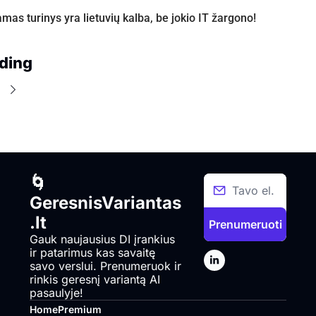
amas turinys yra lietuvių kalba, be jokio IT žargono!
ding
e
🌀 
GeresnisVariantas
.lt
Prenumeruoti
Gauk naujausius DI įrankius 
ir patarimus kas savaitę 
savo verslui. Prenumeruok ir 
rinkis geresnį variantą AI 
pasaulyje!
Home
Premium