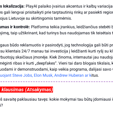
s lokalizacija:
 PlayAI palaiko įvairius akcentus ir kalbų variacijas
 gali lengvai prisitaikyti prie tarptautinių rinkų ar pasiekti region
tojus Lietuvoje su skirtingomis tarmėmis.
mas ir kontrolė:
 Platforma teikia įrankius, leidžiančius stebėti b
imą, taip užtikrinant, kad turinys bus naudojamas tik teisėtais t
igaus būdo reklamuotis ir pasirodyti, jog technologija gali būti p
u klientais 24/7 manau tai investicija į leidžianti kurti ryšį su kli
rbuotojų skaičiaus įmonėje. Kiek žinoma, internautai jau naudoja
ginti ribas ir kurti „deepfakes“. Vieni tai daro blogais tikslais, ki
tuojant Steve Jobs, Elon Musk, Andrew Huberan ar k
itus.
s klausimas (Atsakymas)
eš savaitę paklausiau tavęs: kokie mokymai tau būtų įdomiausi ir
i?