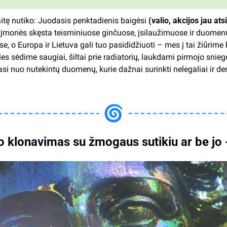
itę nutiko: Juodasis penktadienis baigėsi
 (valio, akcijos jau ats
įmonės skęsta teisminiuose ginčuose, įsilaužimuose ir duomenų
, o Europa ir Lietuva gali tuo pasididžiuoti – mes į tai žiūrime k
es sėdime saugiai, šiltai prie radiatorių, laukdami pirmojo snieg
si nuo nutekintų duomenų, kurie dažnai surinkti nelegaliai ir de
o klonavimas su žmogaus sutikiu ar be jo 