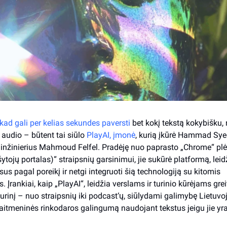
 kad gali per kelias sekundes paversti
 bet kokį tekstą kokybišku, n
udio – būtent tai siūlo 
PlayAI, įmonė
, kurią įkūrė Hammad Syed
nžinierius Mahmoud Felfel. Pradėję nuo paprasto „Chrome“ plėtin
tojų portalas)“ straipsnių garsinimui, jie sukūrė platformą, leidž
lsus pagal poreikį ir netgi integruoti šią technologiją su kitomis 
Įrankiai, kaip „PlayAI“, leidžia verslams ir turinio kūrėjams greit
turinį – nuo straipsnių iki podcast‘ų, siūlydami galimybę Lietuvoj
aitmeninės rinkodaros galingumą naudojant tekstus jeigu jie yra 