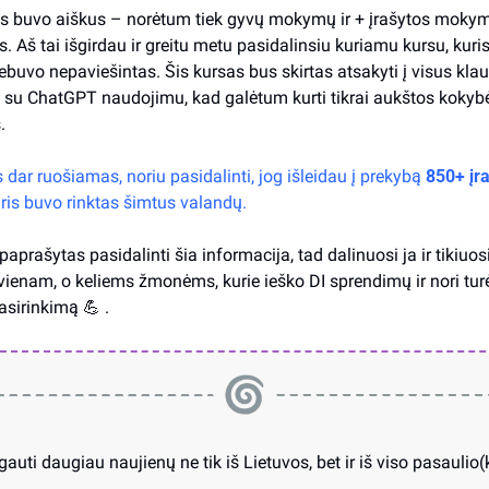
 buvo aiškus – norėtum tiek gyvų mokymų ir + įrašytos mokym
 Aš tai išgirdau ir greitu metu pasidalinsiu kuriamu kursu, kuris i
buvo nepaviešintas. Šis kursas bus skirtas atsakyti į visus klau
s su ChatGPT naudojimu, kad galėtum kurti tikrai aukštos kokybė
.
 dar ruošiamas, noriu pasidalinti, jog išleidau į prekybą 
850+ įr
ris buvo rinktas šimtus valandų. 
aprašytas pasidalinti šia informacija, tad dalinuosi ja ir tikiuosi,
ienam, o keliems žmonėms, kurie ieško DI sprendimų ir nori turėt
asirinkimą 
💪
 .
uti daugiau naujienų ne tik iš Lietuvos, bet ir iš viso pasaulio(