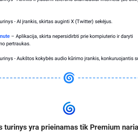
urinys - AI įrankis, skirtas auginti X (Twitter) sekėjus.
nute
– Aplikacija, skirta nepersidirbti prie kompiuterio ir daryti 
mo pertraukas.
turinys - Aukštos kokybės audio kūrimo įrankis, konkuruojantis s
s turinys yra prieinamas tik Premium nar